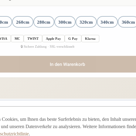
40cm
260cm
280cm
300cm
320cm
340cm
360cm
VISA
MC
TWINT
Apple Pay
G Pay
Klarna
🔒 Sichere Zahlung · SSL-verschlüsselt
In den Warenkorb
Cookies, um Ihnen das beste Surferlebnis zu bieten, den Inhalt unsere
n und unseren Datenverkehr zu analysieren. Weitere Informationen finde
 Samt/Azurblau
chutzrichtlinie
.