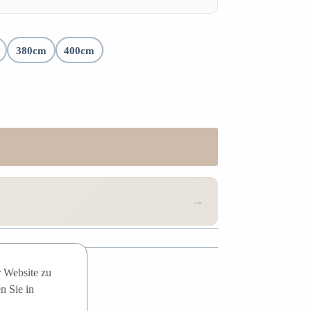
380cm
400cm
→
r Website zu
n Sie in