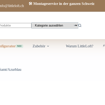
🛠️ Montageservice in der ganzen Schweiz
info@littleloft.ch
⚡
figurator
Zubehör
Warum LittleLoft?
NEU
 Samt/Azurblau