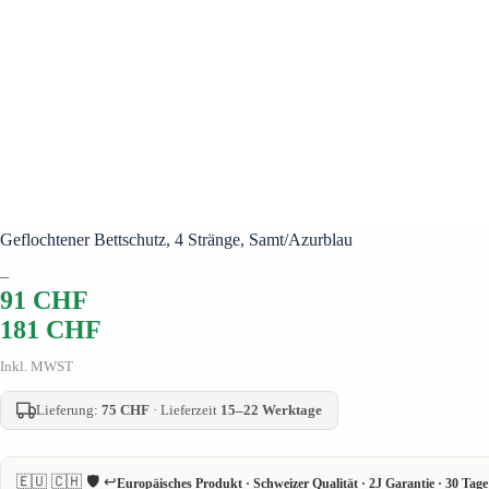
Geflochtener Bettschutz, 4 Stränge, Samt/Azurblau
–
91
CHF
181
CHF
Inkl. MWST
Lieferung:
75 CHF
· Lieferzeit
15–22 Werktage
🇪🇺 🇨🇭 🛡️ ↩️
Europäisches Produkt · Schweizer Qualität · 2J Garantie · 30 Ta