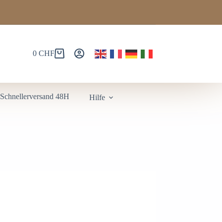
0
CHF
️Schnellerversand 48H
Hilfe