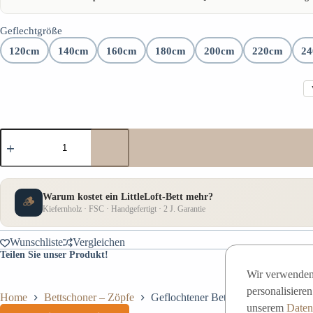
🇪🇺 Europäisches Qualitätsprodukt – kein China-Import
Geflechtgröße
🇨🇭 Schweizer Qualität – lokale Lieferung
120cm
140cm
160cm
180cm
200cm
220cm
2
↩️ 30 TAGE Rückgaberecht
🛡️ 2 Jahre Garantie
⭐ Höchste Materialqualität
🌿 FSC Zertifikat
🔧 Montage-Dienstleistung verfügbar
📦 Zuverlässige Lieferung
Warum kostet ein LittleLoft-Bett mehr?
🪵
Kiefernholz · FSC · Handgefertigt · 2 J. Garantie
Wunschliste
Vergleichen
Teilen Sie unser Produkt!
Wir verwenden 
personalisiere
Home
Bettschoner – Zöpfe
Geflochtener Bettschutz, 4 Stränge,
unserem
Datens