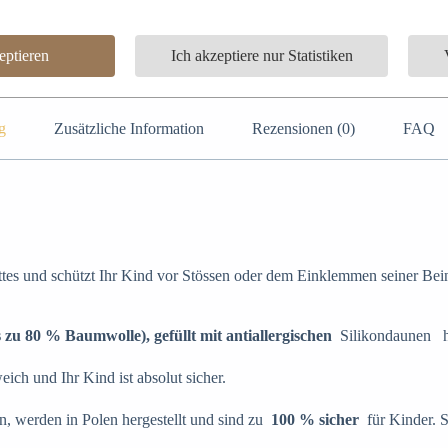
Bettschoner – Zöpfe
,
Bettgeflecht 4 Stränge
ptieren
Ich akzeptiere nur Statistiken
g
Zusätzliche Information
Rezensionen (0)
FAQ
ettes und schützt Ihr Kind vor Stössen oder dem Einklemmen seiner Be
s zu 80 % Baumwolle), gefüllt mit
antiallergischen
Silikondaunen hö
eich und Ihr Kind ist absolut sicher.
en, werden in Polen hergestellt und sind zu
100 % sicher
für Kinder. S