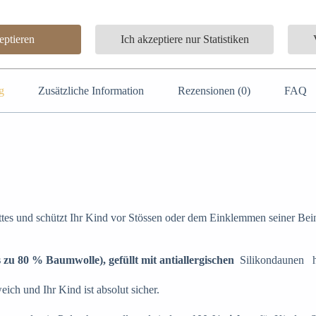
Bettschoner – Zöpfe
,
Bettgeflecht 4 Stränge
ptieren
Ich akzeptiere nur Statistiken
g
Zusätzliche Information
Rezensionen (0)
FAQ
ettes und schützt Ihr Kind vor Stössen oder dem Einklemmen seiner Be
s zu 80 % Baumwolle), gefüllt mit
antiallergischen
Silikondaunen hö
eich und Ihr Kind ist absolut sicher.