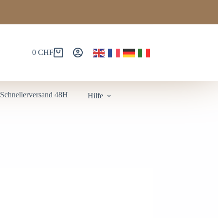
0
CHF
️Schnellerversand 48H
Hilfe