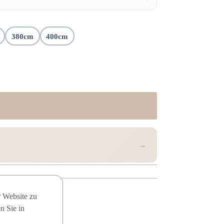
380cm
400cm
→
r Website zu
n Sie in