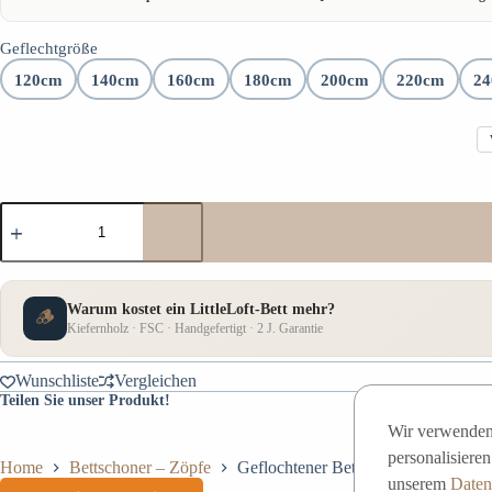
🇪🇺 Europäisches Qualitätsprodukt – kein China-Import
Geflechtgröße
🇨🇭 Schweizer Qualität – lokale Lieferung
120cm
140cm
160cm
180cm
200cm
220cm
2
↩️ 30 TAGE Rückgaberecht
🛡️ 2 Jahre Garantie
⭐ Höchste Materialqualität
🌿 FSC Zertifikat
🔧 Montage-Dienstleistung verfügbar
📦 Zuverlässige Lieferung
Warum kostet ein LittleLoft-Bett mehr?
🪵
Kiefernholz · FSC · Handgefertigt · 2 J. Garantie
Wunschliste
Vergleichen
Teilen Sie unser Produkt!
Wir verwenden 
personalisiere
Home
Bettschoner – Zöpfe
Geflochtener Bettschutz, 4 Stränge,
unserem
Datens