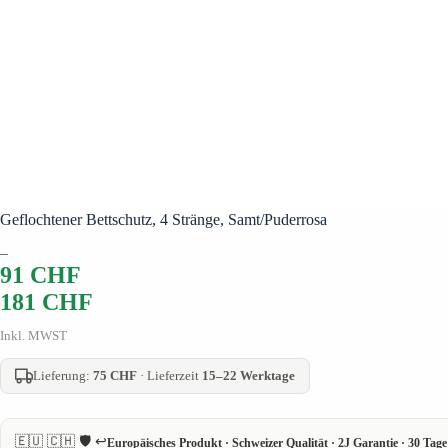
Geflochtener Bettschutz, 4 Stränge, Samt/Puderrosa
–
91
CHF
181
CHF
Inkl. MWST
Lieferung:
75 CHF
· Lieferzeit
15–22 Werktage
🇪🇺 🇨🇭 🛡️ ↩️
Europäisches Produkt · Schweizer Qualität · 2J Garantie · 30 Ta