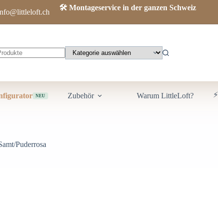
🛠️ Montageservice in der ganzen Schweiz
info@littleloft.ch
⚡
figurator
Zubehör
Warum LittleLoft?
NEU
 Samt/Puderrosa