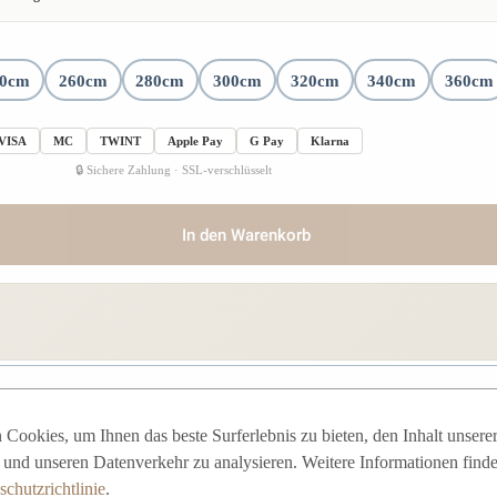
40cm
260cm
280cm
300cm
320cm
340cm
360cm
VISA
MC
TWINT
Apple Pay
G Pay
Klarna
🔒 Sichere Zahlung · SSL-verschlüsselt
In den Warenkorb
Cookies, um Ihnen das beste Surferlebnis zu bieten, den Inhalt unsere
n und unseren Datenverkehr zu analysieren. Weitere Informationen finde
 Samt/Puderrosa
chutzrichtlinie
.