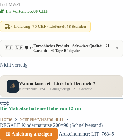
Inkl. MWST
🎁 Ihr Vorteil:
55,00 CHF
⚡ Lieferung:
75 CHF
· Lieferzeit
48 Stunden
Europäisches Produkt · Schweizer Qualität · 2J
🇪🇺 🇨🇭 🛡️ ↩️
▾
Garantie · 30 Tage Rückgabe
🇪🇺 Europäisches Qualitätsprodukt – kein China-Import
Nicht vorrätig
🇨🇭 Schweizer Qualität – lokale Lieferung
↩️ 30 TAGE Rückgaberecht
Warum kostet ein LittleLoft-Bett mehr?
🪵
→
🛡️ 2 Jahre Garantie
Kiefernholz · FSC · Handgefertigt · 2 J. Garantie
⭐ Höchste Materialqualität
🌿 FSC Zertifikat
Die Matratze hat eine Höhe von 12 cm
🔧 Montage-Dienstleistung verfügbar
Home
Schnellerversand 48H
📦 Zuverlässige Lieferung
REGALE Kindermatratze 200×90 (Schnellversand)
📖 Anleitung anzeigen
Artikelnummer:
LIT_76345