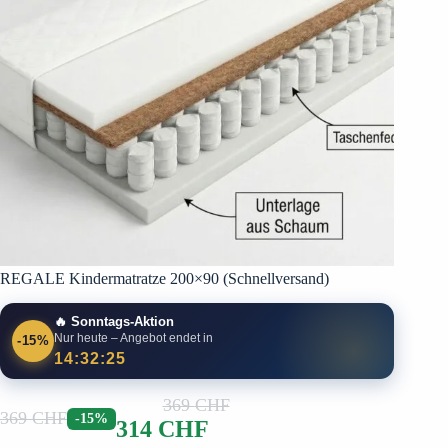
REGALE Kindermatratze 200×90 (Schnellversand)
🔥 Sonntags-Aktion
Nur heute – Angebot endet in
-15%
14:32:24
369
CHF
369
CHF
-15%
314
CHF