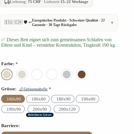
Lieferung:
75 CHF
· Lieferzeit
15–22 Werktage
Europäisches Produkt · Schweizer Qualität · 2J
🇪🇺 🇨🇭 🛡️ ↩️
▾
Garantie · 30 Tage Rückgabe
🇪🇺 Europäisches Qualitätsprodukt – kein China-Import
✅ Dieses Bett eignet sich zum gemeinsamen Schlafen von
🇨🇭 Schweizer Qualität – lokale Lieferung
Eltern und Kind – verstärkte Konstruktion, Tragkraft 190 kg.
↩️ 30 TAGE Rückgaberecht
🛡️ 2 Jahre Garantie
Farbe:
*
⭐ Höchste Materialqualität
🌿 FSC Zertifikat
🔧 Montage-Dienstleistung verfügbar
Grösse:
*
📐 Grössentabelle
📦 Zuverlässige Lieferung
160x80
180x80
180x90
190x80
190x90
200x90
200x120
Beliebteste Grösse
Barriere: