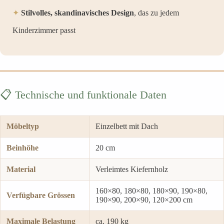
✦
Stilvolles, skandinavisches Design
, das zu jedem
Kinderzimmer passt
📋 Technische und funktionale Daten
Möbeltyp
Einzelbett mit Dach
Beinhöhe
20 cm
Material
Verleimtes Kiefernholz
160×80, 180×80, 180×90, 190×80,
Verfügbare Grössen
190×90, 200×90, 120×200 cm
Maximale Belastung
ca. 190 kg