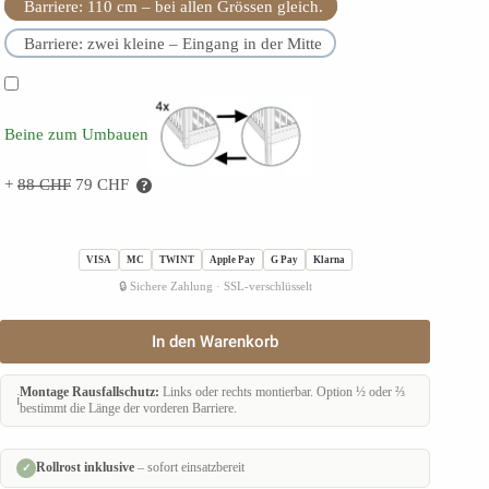
Barriere: 110 cm – bei allen Grössen gleich.
Barriere: zwei kleine – Eingang in der Mitte
Beine zum Umbauen
+
88
CHF
79
CHF
VISA
MC
TWINT
Apple Pay
G Pay
Klarna
🔒 Sichere Zahlung · SSL-verschlüsselt
Kinderbett
In den Warenkorb
LUNETTA
Menge
Montage Rausfallschutz:
Links oder rechts montierbar. Option ½ oder ⅔
ℹ️
bestimmt die Länge der vorderen Barriere.
Rollrost inklusive
– sofort einsatzbereit
✓