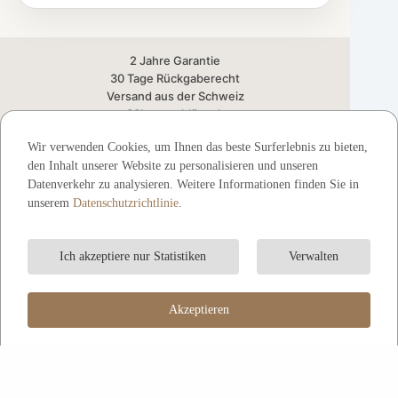
2 Jahre Garantie
30 Tage Rückgaberecht
Versand aus der Schweiz
SSL-verschlüsselt
FSC-zertifiziert
Wir verwenden Cookies, um Ihnen das beste Surferlebnis zu bieten,
🛠️ Montageservice CH
den Inhalt unserer Website zu personalisieren und unseren
Datenverkehr zu analysieren. Weitere Informationen finden Sie in
SICHERE ZAHLUNGSMETHODEN
unserem
Datenschutzrichtlinie
.
Stripe
Visa
Mastercard
TWINT
Apple Pay
Google Pay
Ich akzeptiere nur Statistiken
Verwalten
UID CHE-228.605.978
© 2026 LittleLoft.ch — Alle Rechte vorbehalten.
Akzeptieren
Chamerstrasse 172, 6300 Zug, Schweiz.
444,00 CHF
493,00 CHF
In den Warenkorb
🎁 Ihr Vorteil: 49,00 CHF