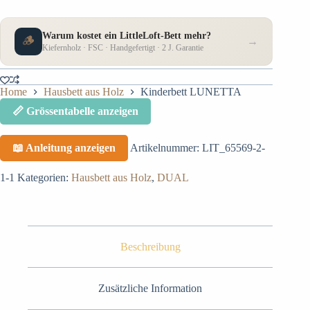
Warum kostet ein LittleLoft-Bett mehr?
🪵
→
Kiefernholz · FSC · Handgefertigt · 2 J. Garantie
Home
Hausbett aus Holz
Kinderbett LUNETTA
📏 Grössentabelle anzeigen
📖 Anleitung anzeigen
Artikelnummer:
LIT_65569-2-
1-1
Kategorien:
Hausbett aus Holz
,
DUAL
Beschreibung
Zusätzliche Information