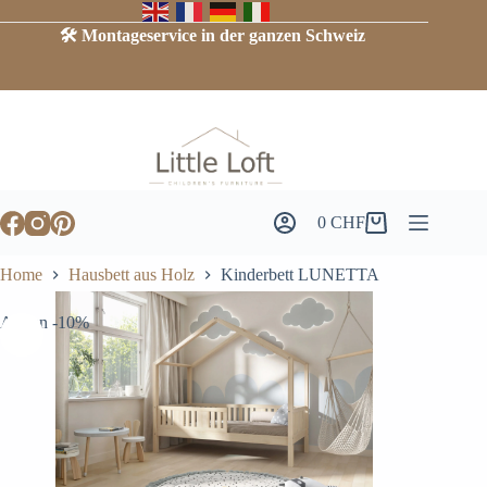
Skip
to
🛠️ Montageservice in der ganzen Schweiz
content
0
CHF
Warenkorb
Home
Hausbett aus Holz
Kinderbett LUNETTA
Aktion -10%