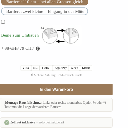
Barriere: 110 cm – bei allen Grössen gleich.
Barriere: zwei kleine – Eingang in der Mitte
Beine zum Umbauen
+
88
CHF
79
CHF
VISA
MC
TWINT
Apple Pay
G Pay
Klarna
🔒 Sichere Zahlung · SSL-verschlüsselt
Kinderbett
In den Warenkorb
LUMINA
Menge
Montage Rausfallschutz:
Links oder rechts montierbar. Option ½ oder ⅔
ℹ️
bestimmt die Länge der vorderen Barriere.
Rollrost inklusive
– sofort einsatzbereit
✓