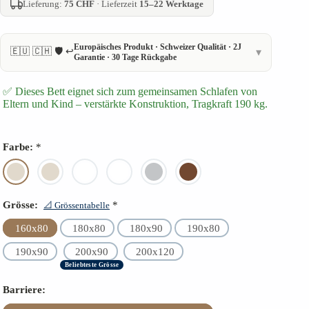
Lieferung:
75 CHF
· Lieferzeit
15–22 Werktage
Europäisches Produkt · Schweizer Qualität · 2J
🇪🇺 🇨🇭 🛡️ ↩️
▾
Garantie · 30 Tage Rückgabe
🇪🇺 Europäisches Qualitätsprodukt – kein China-Import
✅ Dieses Bett eignet sich zum gemeinsamen Schlafen von
🇨🇭 Schweizer Qualität – lokale Lieferung
Eltern und Kind – verstärkte Konstruktion, Tragkraft 190 kg.
↩️ 30 TAGE Rückgaberecht
🛡️ 2 Jahre Garantie
Farbe:
*
⭐ Höchste Materialqualität
🌿 FSC Zertifikat
🔧 Montage-Dienstleistung verfügbar
Grösse:
*
📐 Grössentabelle
📦 Zuverlässige Lieferung
160x80
180x80
180x90
190x80
190x90
200x90
200x120
Beliebteste Grösse
Barriere: