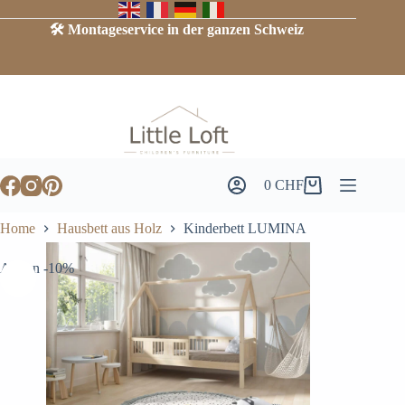
Skip
to
🛠️ Montageservice in der ganzen Schweiz
content
0
CHF
Warenkorb
Home
Hausbett aus Holz
Kinderbett LUMINA
Aktion -10%