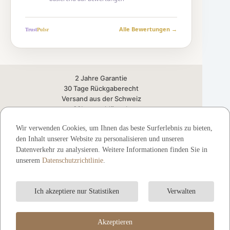
Alle Bewertungen →
Trust
Puls
r
2 Jahre Garantie
30 Tage Rückgaberecht
Versand aus der Schweiz
SSL-verschlüsselt
FSC-zertifiziert
Wir verwenden Cookies, um Ihnen das beste Surferlebnis zu bieten,
🛠️ Montageservice CH
den Inhalt unserer Website zu personalisieren und unseren
Datenverkehr zu analysieren. Weitere Informationen finden Sie in
SICHERE ZAHLUNGSMETHODEN
unserem
Datenschutzrichtlinie
.
Stripe
Visa
Mastercard
TWINT
Apple Pay
Google Pay
Ich akzeptiere nur Statistiken
Verwalten
UID CHE-228.605.978
© 2026 LittleLoft.ch — Alle Rechte vorbehalten.
Akzeptieren
Chamerstrasse 172, 6300 Zug, Schweiz.