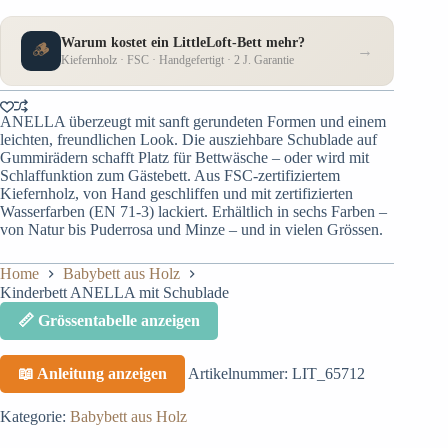
Warum kostet ein LittleLoft-Bett mehr?
🪵
→
Kiefernholz · FSC · Handgefertigt · 2 J. Garantie
ANELLA überzeugt mit sanft gerundeten Formen und einem
leichten, freundlichen Look. Die ausziehbare Schublade auf
Gummirädern schafft Platz für Bettwäsche – oder wird mit
Schlaffunktion zum Gästebett. Aus FSC-zertifiziertem
Kiefernholz, von Hand geschliffen und mit zertifizierten
Wasserfarben (EN 71-3) lackiert. Erhältlich in sechs Farben –
von Natur bis Puderrosa und Minze – und in vielen Grössen.
Home
Babybett aus Holz
Kinderbett ANELLA mit Schublade
📏 Grössentabelle anzeigen
📖 Anleitung anzeigen
Artikelnummer:
LIT_65712
Kategorie:
Babybett aus Holz