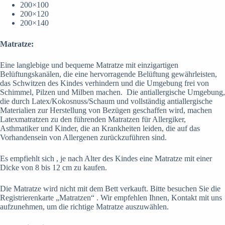
200
×
100
200
×
120
200
×
140
Matratze:
Eine langlebige und bequeme Matratze mit einzigartigen
Belüftungskanälen, die eine hervorragende Belüftung gewährleisten,
das Schwitzen des Kindes verhindern und die Umgebung frei von
Schimmel, Pilzen und Milben machen. Die antiallergische Umgebung,
die durch Latex/Kokosnuss/Schaum und vollständig antiallergische
Materialien zur Herstellung von Bezügen geschaffen wird, machen
Latexmatratzen zu den führenden Matratzen für Allergiker,
Asthmatiker und Kinder, die an Krankheiten leiden, die auf das
Vorhandensein von Allergenen zurückzuführen sind.
Es empfiehlt sich , je nach Alter des Kindes eine Matratze mit einer
Dicke von 8 bis 12 cm zu kaufen.
Die Matratze wird nicht mit dem Bett verkauft. Bitte besuchen Sie die
Registrierenkarte „Matratzen“ . Wir empfehlen Ihnen, Kontakt mit uns
aufzunehmen, um die richtige Matratze auszuwählen.