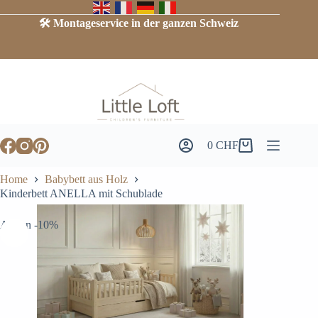
Skip
to
🛠️ Montageservice in der ganzen Schweiz
content
0
CHF
Warenkorb
Home
Babybett aus Holz
Kinderbett ANELLA mit Schublade
Aktion -10%