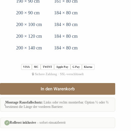
190 × 90 cm
161 × 80 cm
200 × 90 cm
184 × 80 cm
200 × 100 cm
184 × 80 cm
200 × 120 cm
184 × 80 cm
200 × 140 cm
184 × 80 cm
VISA
MC
TWINT
Apple Pay
G Pay
Klarna
🔒 Sichere Zahlung · SSL-verschlüsselt
Kinderbett
In den Warenkorb
ANELLA
mit
Schublade
Montage Rausfallschutz:
Links oder rechts montierbar. Option ½ oder ⅔
ℹ️
Menge
bestimmt die Länge der vorderen Barriere.
Rollrost inklusive
– sofort einsatzbereit
✓