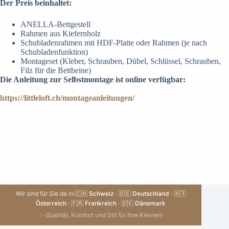
Der Preis beinhaltet:
ANELLA-Bettgestell
Rahmen aus Kiefernholz
Schubladenrahmen mit HDF-Platte oder Rahmen (je nach
Schubladenfunktion)
Montageset (Kleber, Schrauben, Dübel, Schlüssel, Schrauben,
Filz für die Bettbeine)
Die Anleitung zur Selbstmontage ist online verfügbar:
https://littleloft.ch/montageanleitungen/
Wir sind für Sie da in:
🇨🇭 Schweiz
·
🇩🇪 Deutschland
·
🇦🇹
Österreich
·
🇫🇷 Frankreich
·
🇩🇰 Dänemark
✨ Qualität, Komfort und Stil für Ihre Kleinen!