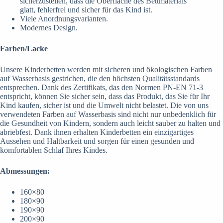
sicherzustellen, dass die Oberfläche des Bettmaterials
glatt, fehlerfrei und sicher für das Kind ist.
Viele Anordnungsvarianten.
Modernes Design.
Farben/Lacke
Unsere Kinderbetten werden mit sicheren und ökologischen Farben
auf Wasserbasis gestrichen, die den höchsten Qualitätsstandards
entsprechen. Dank des Zertifikats, das den Normen PN-EN 71-3
entspricht, können Sie sicher sein, dass das Produkt, das Sie für Ihr
Kind kaufen, sicher ist und die Umwelt nicht belastet. Die von uns
verwendeten Farben auf Wasserbasis sind nicht nur unbedenklich für
die Gesundheit von Kindern, sondern auch leicht sauber zu halten und
abriebfest. Dank ihnen erhalten Kinderbetten ein einzigartiges
Aussehen und Haltbarkeit und sorgen für einen gesunden und
komfortablen Schlaf Ihres Kindes.
Abmessungen:
160
×
80
180
×
90
190
×
90
200
×
90