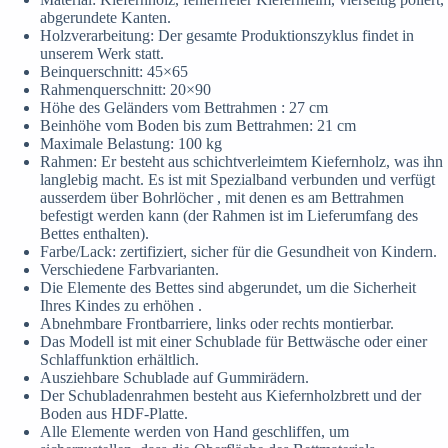
abgerundete Kanten.
Holzverarbeitung: Der gesamte Produktionszyklus findet in
unserem Werk statt.
Beinquerschnitt: 45×65
Rahmenquerschnitt: 20×90
Höhe des Geländers vom Bettrahmen : 27 cm
Beinhöhe vom Boden bis zum Bettrahmen: 21 cm
Maximale Belastung: 100 kg
Rahmen: Er besteht aus schichtverleimtem Kiefernholz, was ihn
langlebig macht. Es ist mit Spezialband verbunden und verfügt
ausserdem über Bohrlöcher , mit denen es am Bettrahmen
befestigt werden kann (der Rahmen ist im Lieferumfang des
Bettes enthalten).
Farbe/Lack: zertifiziert, sicher für die Gesundheit von Kindern.
Verschiedene Farbvarianten.
Die Elemente des Bettes sind abgerundet, um die Sicherheit
Ihres Kindes zu erhöhen .
Abnehmbare Frontbarriere, links oder rechts montierbar.
Das Modell ist mit einer Schublade für Bettwäsche oder einer
Schlaffunktion erhältlich.
Ausziehbare Schublade auf Gummirädern.
Der Schubladenrahmen besteht aus Kiefernholzbrett und der
Boden aus HDF-Platte.
Alle Elemente werden von Hand geschliffen, um